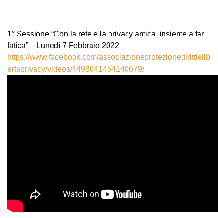
1° Sessione “Con la rete e la privacy amica, insieme a far
fatica” – Lunedì 7 Febbraio 2022
https://www.facebook.com/associazioneprotezionedirittielib
ertaprivacy/videos/4493041454140679/