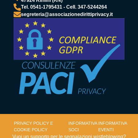
47924 Rimini (RN)
Tel. 0541-1795431 - Cell. 347-5244264
segreteria@associazionedirittiprivacy.it
PRIVACY POLICY E
INFORMATIVA
INFORMATIVA
COOKIE POLICY
SOCI
EVENTI
Vuoi un supporto per le segnalazioni wistleblowing?