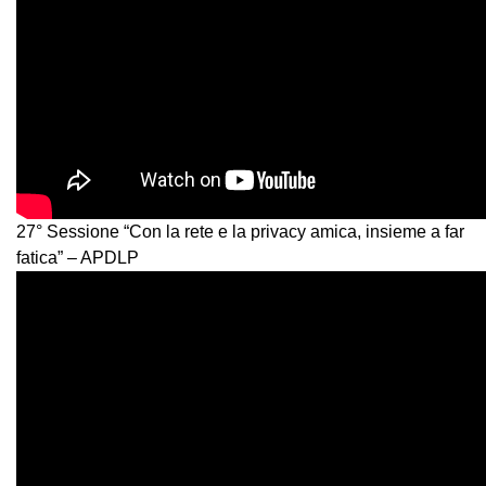
27° Sessione “Con la rete e la privacy amica, insieme a far
fatica” – APDLP