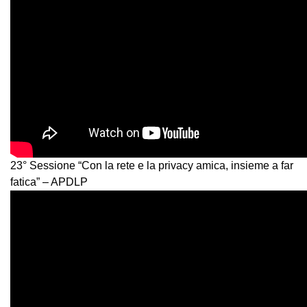
23° Sessione “Con la rete e la privacy amica, insieme a far
fatica” – APDLP