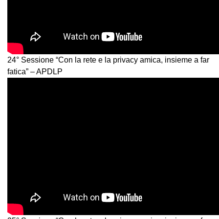
24° Sessione “Con la rete e la privacy amica, insieme a far
fatica” – APDLP