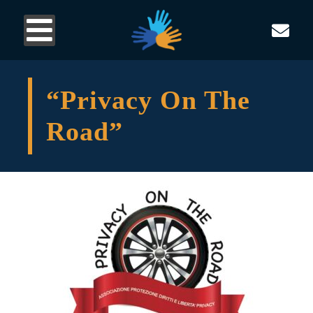
“Privacy On The
Road”